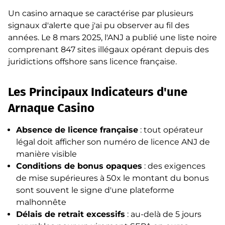
Un casino arnaque se caractérise par plusieurs
signaux d'alerte que j'ai pu observer au fil des
années. Le 8 mars 2025, l'ANJ a publié une liste noire
comprenant 847 sites illégaux opérant depuis des
juridictions offshore sans licence française.
Les Principaux Indicateurs d'une
Arnaque Casino
Absence de licence française
: tout opérateur
légal doit afficher son numéro de licence ANJ de
manière visible
Conditions de bonus opaques
: des exigences
de mise supérieures à 50x le montant du bonus
sont souvent le signe d'une plateforme
malhonnête
Délais de retrait excessifs
: au-delà de 5 jours