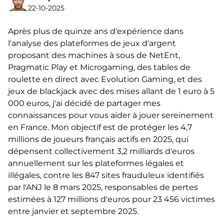
22-10-2025
Après plus de quinze ans d'expérience dans
l'analyse des plateformes de jeux d'argent
proposant des machines à sous de NetEnt,
Pragmatic Play et Microgaming, des tables de
roulette en direct avec Evolution Gaming, et des
jeux de blackjack avec des mises allant de 1 euro à 5
000 euros, j'ai décidé de partager mes
connaissances pour vous aider à jouer sereinement
en France. Mon objectif est de protéger les 4,7
millions de joueurs français actifs en 2025, qui
dépensent collectivement 3,2 milliards d'euros
annuellement sur les plateformes légales et
illégales, contre les 847 sites frauduleux identifiés
par l'ANJ le 8 mars 2025, responsables de pertes
estimées à 127 millions d'euros pour 23 456 victimes
entre janvier et septembre 2025.