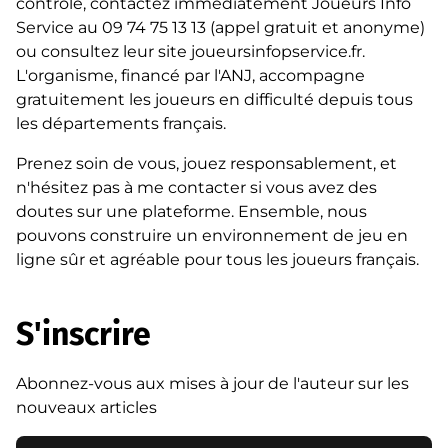
contrôle, contactez immédiatement Joueurs Info
Service au 09 74 75 13 13 (appel gratuit et anonyme)
ou consultez leur site joueursinfopservice.fr.
L'organisme, financé par l'ANJ, accompagne
gratuitement les joueurs en difficulté depuis tous
les départements français.
Prenez soin de vous, jouez responsablement, et
n'hésitez pas à me contacter si vous avez des
doutes sur une plateforme. Ensemble, nous
pouvons construire un environnement de jeu en
ligne sûr et agréable pour tous les joueurs français.
S'inscrire
Abonnez-vous aux mises à jour de l'auteur sur les
nouveaux articles