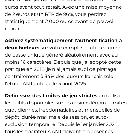
euros avant tout retrait. Avec une mise moyenne
de 2 euros et un RTP de 96%, vous perdrez
statistiquement 2 000 euros avant de pouvoir
retirer.
Activez systématiquement l'authentification à
deux facteurs
sur votre compte et utilisez un mot
de passe unique généré aléatoirement avec au
moins 16 caractères. Depuis que j'ai adopté cette
pratique en 2018, je n'ai jamais subi de piratage,
contrairement à 34% des joueurs français selon
l'étude ANJ publiée le 5 août 2025.
Définissez des limites de jeu strictes
en utilisant
les outils disponibles sur les casinos légaux : limites
quotidiennes, hebdomadaires et mensuelles de
dépôt, durée maximale de session, et auto-
exclusion temporaire. Depuis le 1er janvier 2024,
tous les opérateurs ANJ doivent proposer ces