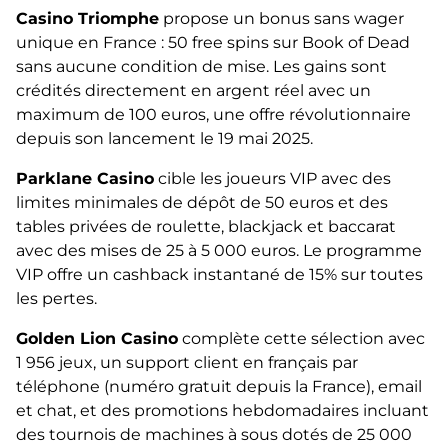
Casino Triomphe
propose un bonus sans wager
unique en France : 50 free spins sur Book of Dead
sans aucune condition de mise. Les gains sont
crédités directement en argent réel avec un
maximum de 100 euros, une offre révolutionnaire
depuis son lancement le 19 mai 2025.
Parklane Casino
cible les joueurs VIP avec des
limites minimales de dépôt de 50 euros et des
tables privées de roulette, blackjack et baccarat
avec des mises de 25 à 5 000 euros. Le programme
VIP offre un cashback instantané de 15% sur toutes
les pertes.
Golden Lion Casino
complète cette sélection avec
1 956 jeux, un support client en français par
téléphone (numéro gratuit depuis la France), email
et chat, et des promotions hebdomadaires incluant
des tournois de machines à sous dotés de 25 000