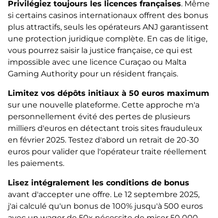
Privilégiez toujours les licences françaises
. Même
si certains casinos internationaux offrent des bonus
plus attractifs, seuls les opérateurs ANJ garantissent
une protection juridique complète. En cas de litige,
vous pourrez saisir la justice française, ce qui est
impossible avec une licence Curaçao ou Malta
Gaming Authority pour un résident français.
Limitez vos dépôts initiaux à 50 euros maximum
sur une nouvelle plateforme. Cette approche m'a
personnellement évité des pertes de plusieurs
milliers d'euros en détectant trois sites frauduleux
en février 2025. Testez d'abord un retrait de 20-30
euros pour valider que l'opérateur traite réellement
les paiements.
Lisez intégralement les conditions de bonus
avant d'accepter une offre. Le 12 septembre 2025,
j'ai calculé qu'un bonus de 100% jusqu'à 500 euros
avec un wager de 50x nécessite de miser 50 000