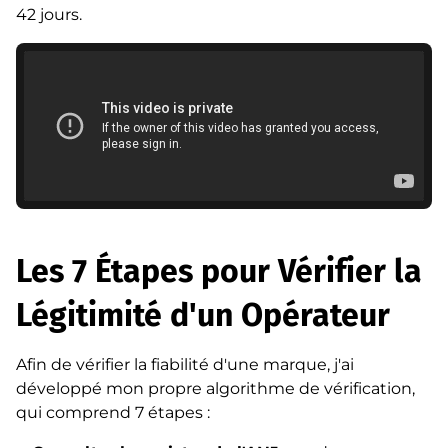
42 jours.
Les 7 Étapes pour Vérifier la
Légitimité d'un Opérateur
Afin de vérifier la fiabilité d'une marque, j'ai
développé mon propre algorithme de vérification,
qui comprend 7 étapes :