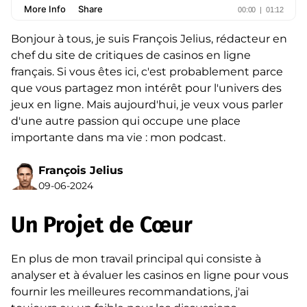
Bonjour à tous, je suis François Jelius, rédacteur en
chef du site de critiques de casinos en ligne
français. Si vous êtes ici, c'est probablement parce
que vous partagez mon intérêt pour l'univers des
jeux en ligne. Mais aujourd'hui, je veux vous parler
d'une autre passion qui occupe une place
importante dans ma vie :
mon podcast
.
François Jelius
09-06-2024
Un Projet de Cœur
En plus de mon travail principal qui consiste à
analyser et à évaluer les casinos en ligne pour vous
fournir les meilleures recommandations, j'ai