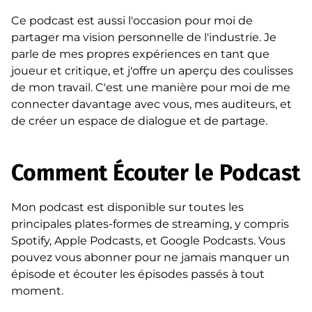
Ce podcast est aussi l'occasion pour moi de
partager ma vision personnelle de l'industrie. Je
parle de mes propres expériences en tant que
joueur et critique, et j'offre un aperçu des coulisses
de mon travail. C'est une manière pour moi de me
connecter davantage avec vous, mes auditeurs, et
de créer un espace de dialogue et de partage.
Comment Écouter le Podcast
Mon podcast est disponible sur toutes les
principales plates-formes de streaming, y compris
Spotify, Apple Podcasts, et Google Podcasts. Vous
pouvez vous abonner pour ne jamais manquer un
épisode et écouter les épisodes passés à tout
moment.