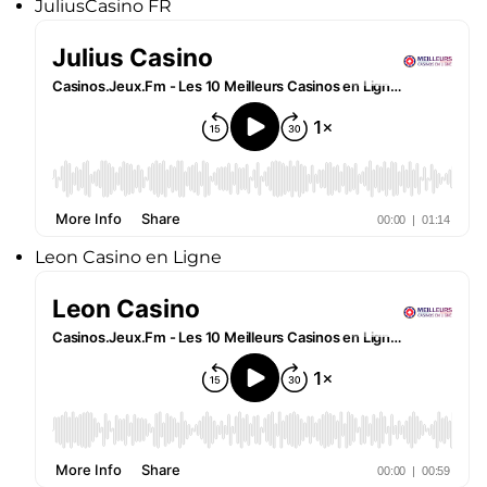
JuliusCasino FR
Leon Casino en Ligne