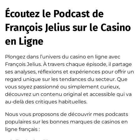
Écoutez le Podcast de
François Jelius sur le Casino
en Ligne
Plongez dans l’univers du casino en ligne avec
François Jelius. À travers chaque épisode, il partage
ses analyses, réflexions et expériences pour offrir un
regard unique sur les tendances du secteur. Que
vous soyez passionné ou simplement curieux,
découvrez un contenu original et accessible qui va
au-delà des critiques habituelles.
Nous vous proposons de découvrir mes podcasts
populaires sur les bonnes marques de casinos en
ligne français :