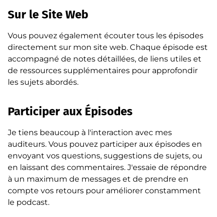
Sur le Site Web
Vous pouvez également écouter tous les épisodes
directement sur
mon site web
. Chaque épisode est
accompagné de notes détaillées, de liens utiles et
de ressources supplémentaires pour approfondir
les sujets abordés.
Participer aux Épisodes
Je tiens beaucoup à l'interaction avec mes
auditeurs. Vous pouvez participer aux épisodes en
envoyant vos questions, suggestions de sujets, ou
en laissant des commentaires. J'essaie de répondre
à un maximum de messages et de prendre en
compte vos retours pour améliorer constamment
le podcast.