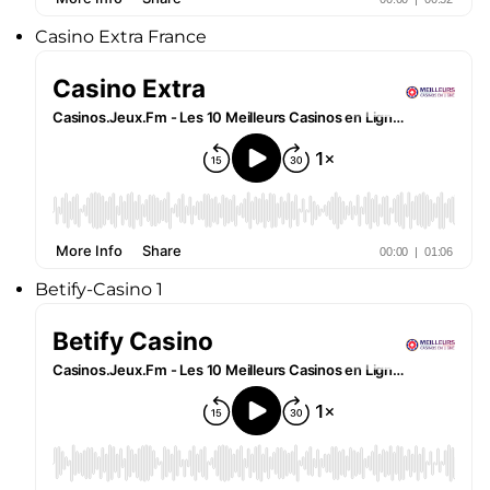
Casino Extra France
Betify-Casino 1