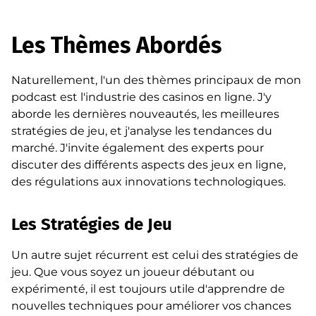
Les Thèmes Abordés
Naturellement, l'un des thèmes principaux de mon
podcast est l'industrie des casinos en ligne. J'y
aborde les dernières nouveautés, les meilleures
stratégies de jeu, et j'analyse les tendances du
marché. J'invite également des experts pour
discuter des différents aspects des jeux en ligne,
des régulations aux innovations technologiques.
Les Stratégies de Jeu
Un autre sujet récurrent est celui des stratégies de
jeu. Que vous soyez un joueur débutant ou
expérimenté, il est toujours utile d'apprendre de
nouvelles techniques pour améliorer vos chances