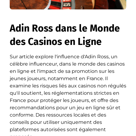
Adin Ross dans le Monde
des Casinos en Ligne
Sur article explore l'influence d'Adin Ross, un
célèbre influenceur, dans le monde des casinos
en ligne et l'impact de sa promotion sur les
jeunes joueurs, notamment en France. Il
examine les risques liés aux casinos non régulés
qu'il soutient, les réglementations strictes en
France pour protéger les joueurs, et offre des
recommandations pour un jeu en ligne sûr et
conforme. Des ressources locales et des
conseils pour utiliser uniquement des
plateformes autorisées sont également