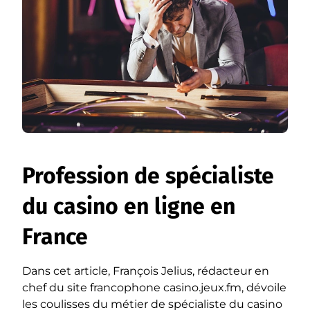
Profession de spécialiste
du casino en ligne en
France
Dans cet article, François Jelius, rédacteur en
chef du site francophone casino.jeux.fm, dévoile
les coulisses du métier de spécialiste du casino