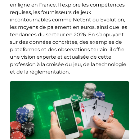
en ligne en France. Il explore les compétences
requises, les fournisseurs de jeux
incontournables comme NetEnt ou Evolution,
les moyens de paiement en euros, ainsi que les
tendances du secteur en 2026. En s’appuyant
sur des données concrètes, des exemples de
plateformes et des observations terrain, il offre
une vision experte et actualisée de cette
profession à la croisée du jeu, de la technologie
et de la réglementation.