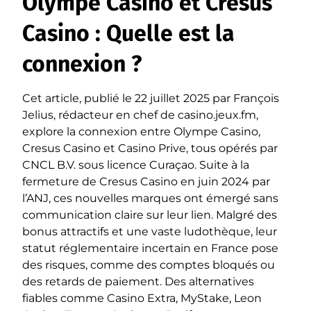
Olympe Casino et Cresus
Casino : Quelle est la
connexion ?
Cet article, publié le 22 juillet 2025 par François
Jelius, rédacteur en chef de casino.jeux.fm,
explore la connexion entre Olympe Casino,
Cresus Casino et Casino Prive, tous opérés par
CNCL B.V. sous licence Curaçao. Suite à la
fermeture de Cresus Casino en juin 2024 par
l’ANJ, ces nouvelles marques ont émergé sans
communication claire sur leur lien. Malgré des
bonus attractifs et une vaste ludothèque, leur
statut réglementaire incertain en France pose
des risques, comme des comptes bloqués ou
des retards de paiement. Des alternatives
fiables comme Casino Extra, MyStake, Leon