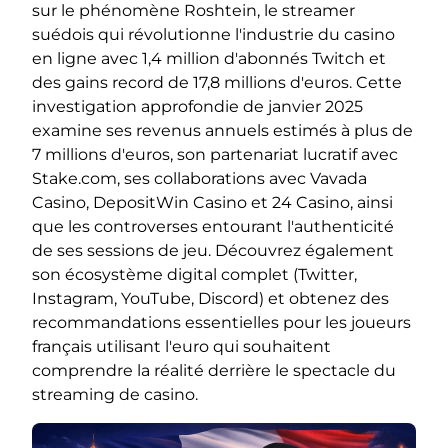
sur le phénomène Roshtein, le streamer
suédois qui révolutionne l'industrie du casino
en ligne avec 1,4 million d'abonnés Twitch et
des gains record de 17,8 millions d'euros. Cette
investigation approfondie de janvier 2025
examine ses revenus annuels estimés à plus de
7 millions d'euros, son partenariat lucratif avec
Stake.com, ses collaborations avec Vavada
Casino, DepositWin Casino et 24 Casino, ainsi
que les controverses entourant l'authenticité
de ses sessions de jeu. Découvrez également
son écosystème digital complet (Twitter,
Instagram, YouTube, Discord) et obtenez des
recommandations essentielles pour les joueurs
français utilisant l'euro qui souhaitent
comprendre la réalité derrière le spectacle du
streaming de casino.