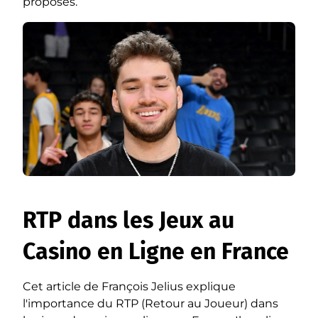
proposés.
RTP dans les Jeux au
Casino en Ligne en France
Cet article de François Jelius explique
l'importance du RTP (Retour au Joueur) dans