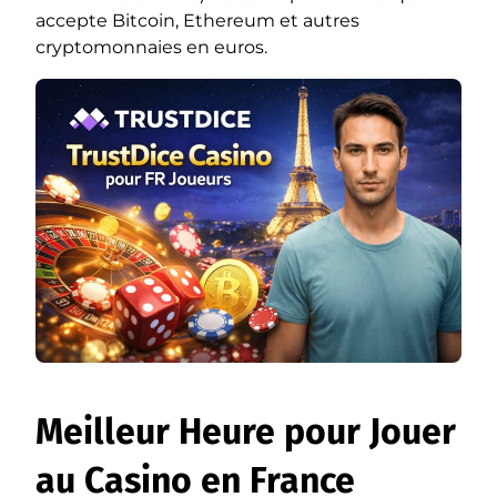
accepte Bitcoin, Ethereum et autres
cryptomonnaies en euros.
Meilleur Heure pour Jouer
au Casino en France