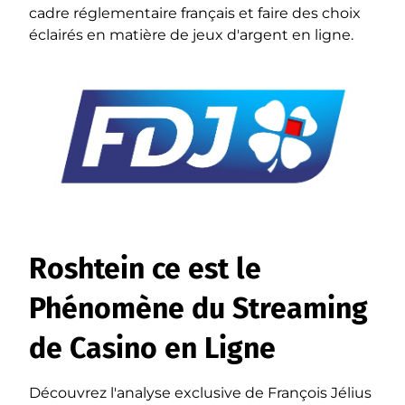
cadre réglementaire français et faire des choix
éclairés en matière de jeux d'argent en ligne.
Roshtein ce est le
Phénomène du Streaming
de Casino en Ligne
Découvrez l'analyse exclusive de François Jélius