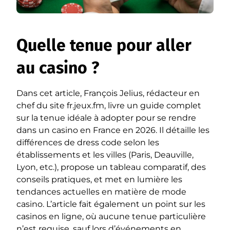
Quelle tenue pour aller
au casino ?
Dans cet article, François Jelius, rédacteur en
chef du site fr.jeux.fm, livre un guide complet
sur la tenue idéale à adopter pour se rendre
dans un casino en France en 2026. Il détaille les
différences de dress code selon les
établissements et les villes (Paris, Deauville,
Lyon, etc.), propose un tableau comparatif, des
conseils pratiques, et met en lumière les
tendances actuelles en matière de mode
casino. L’article fait également un point sur les
casinos en ligne, où aucune tenue particulière
n’est requise, sauf lors d’événements en