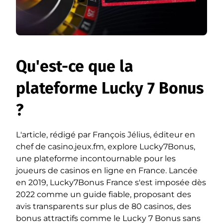
Qu'est-ce que la
plateforme Lucky 7 Bonus
?
L'article, rédigé par François Jélius, éditeur en
chef de casino.jeux.fm, explore Lucky7Bonus,
une plateforme incontournable pour les
joueurs de casinos en ligne en France. Lancée
en 2019, Lucky7Bonus France s'est imposée dès
2022 comme un guide fiable, proposant des
avis transparents sur plus de 80 casinos, des
bonus attractifs comme le Lucky 7 Bonus sans