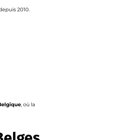
 depuis 2010.
Belgique
, où la
Belges