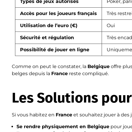
Types de jeux autorisés
Poker, pari
Accès pour les joueurs français
Très restre
Utilisation de l’euro (€)
Oui
Sécurité et régulation
Très enca
Possibilité de jouer en ligne
Uniquement
Comme on peut le constater, la
Belgique
offre plu
belges depuis la
France
reste compliqué.
Les Solutions pour
Si vous habitez en
France
et souhaitez jouer à des j
Se rendre physiquement en Belgique
pour joue