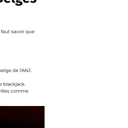
 faut savoir que
belge de l’ANJ.
e blackjack.
 villes comme