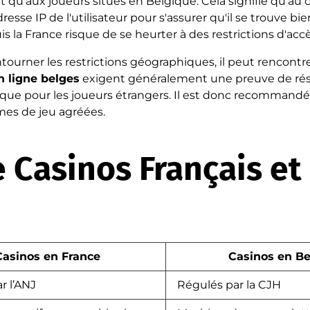
 qu'aux joueurs situés en Belgique. Cela signifie qu'au c
dresse IP de l'utilisateur pour s'assurer qu'il se trouve bi
uis la France risque de se heurter à des restrictions d'accè
tourner les restrictions géographiques, il peut rencontrer
n ligne belges
exigent généralement une preuve de rés
que pour les joueurs étrangers. Il est donc recommandé
rmes de jeu agréées.
 Casinos Français et
Casinos en France
Casinos en Be
r l’ANJ
Régulés par la CJH