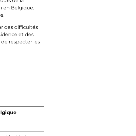
ours de la
en en Belgique.
s.
 des difficultés
idence et des
 de respecter les
lgique