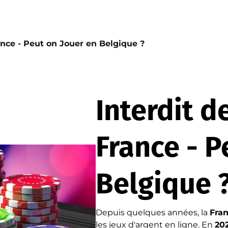
ance - Peut on Jouer en Belgique ?
Interdit d
France - P
Belgique 
Depuis quelques années, la
Fra
les jeux d'argent en ligne. En
20