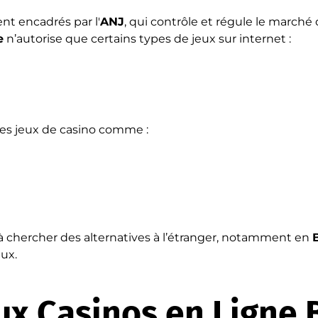
ent encadrés par l'
ANJ
, qui contrôle et régule le marché
e
n’autorise que certains types de jeux sur internet :
es jeux de casino comme :
 à chercher des alternatives à l’étranger, notamment en
eux.
ux Casinos en Ligne 