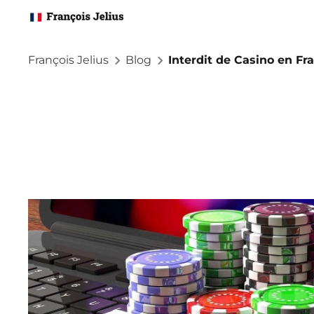
François Jelius
Blog
Interdit de Casino en Fr