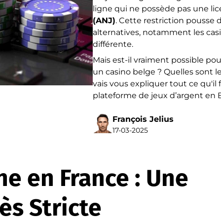
ligne qui ne possède pas une lice
(ANJ)
. Cette restriction pousse
alternatives, notamment les cas
différente.
Mais est-il vraiment possible po
un casino belge ? Quelles sont les
vais vous expliquer tout ce qu'il
plateforme de jeux d’argent en 
François Jelius
17-03-2025
ne en France : Une
ès Stricte