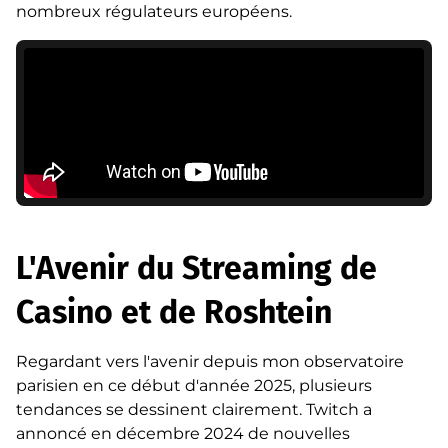
nombreux régulateurs européens.
L'Avenir du Streaming de
Casino et de Roshtein
Regardant vers l'avenir depuis mon observatoire
parisien en ce début d'année 2025, plusieurs
tendances se dessinent clairement. Twitch a
annoncé en décembre 2024 de nouvelles