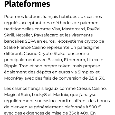
Plateformes
Pour mes lecteurs français habitués aux casinos
régulés acceptant des méthodes de paiement
traditionnelles comme Visa, Mastercard, PayPal,
Skrill, Neteller, Paysafecard et les virements
bancaires SEPA en euros, l'écosystème crypto de
Stake France Casino représente un paradigme
différent. Casino Crypto Stake fonctionne
principalement avec Bitcoin, Ethereum, Litecoin,
Ripple, Tron et son propre token, mais propose
également des dépôts en euros via Simplex et
MoonPay avec des frais de conversion de 3,5 à 5%.
Les casinos français légaux comme Cresus Casino,
Magical Spin, Lucky8 et Madnix, que j'analyse
régulièrement sur casino.jeux.fm, offrent des bonus
de bienvenue généralement plafonnés à 500 €
avec des exigences de mise de 35x à 40x. En