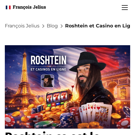
François Jelius
Blog
Roshtein et Casino en Lign