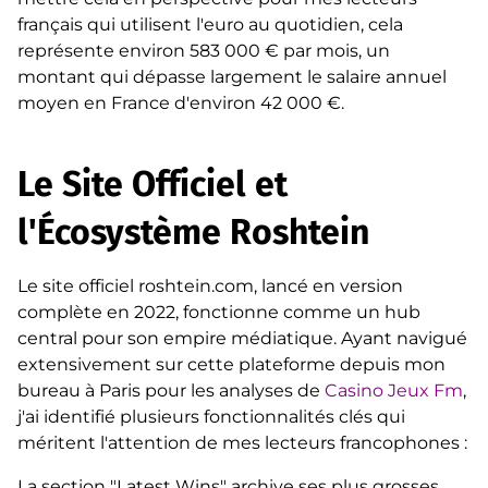
français qui utilisent l'euro au quotidien, cela
représente environ 583 000 € par mois, un
montant qui dépasse largement le salaire annuel
moyen en France d'environ 42 000 €.
Le Site Officiel et
l'Écosystème Roshtein
Le site officiel roshtein.com, lancé en version
complète en 2022, fonctionne comme un hub
central pour son empire médiatique. Ayant navigué
extensivement sur cette plateforme depuis mon
bureau à Paris pour les analyses de
Casino Jeux Fm
,
j'ai identifié plusieurs fonctionnalités clés qui
méritent l'attention de mes lecteurs francophones :
La section "Latest Wins" archive ses plus grosses