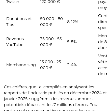
Twitch
120 000 €
payan
moye
Contri
Donations et
50 000 - 80
8-12%
direct
Tips
000 €
spect
Monét
Revenus
35 000 - 55
5-8%
de 84
YouTube
000 €
abonn
Vente
15 000 - 25
vêtem
Merchandising
2-4%
000 €
access
de ma
Ces chiffres, que j'ai compilés en analysant les
rapports de l'industrie publiés en décembre 2024 et
janvier 2025, suggèrent des revenus annuels
potentiels dépassant les 7 millions d'euros. Pour
mettre cela en perspective pour mes lecteurs