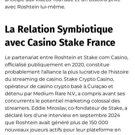
avec Roshtein lui-même.
La Relation Symbiotique
avec Casino Stake France
Le partenariat entre Roshtein et Stake com Casino,
officialisé publiquement en 2020, constitue
probablement l'alliance la plus lucrative de l'histoire
du streaming de casino. Stake Crypto Casino,
opérateur de casino crypto basé à Curaçao et
détenu par Medium Rare N.V., a compris avant ses
concurrents le potentiel marketing colossal des
streamers. Eddie Miroslav, co-fondateur de Stake, a
déclaré lors d'une interview en septembre 2024
que Roshtein avait généré plus de 150 000
nouveaux joueurs actifs pour leur plateforme en