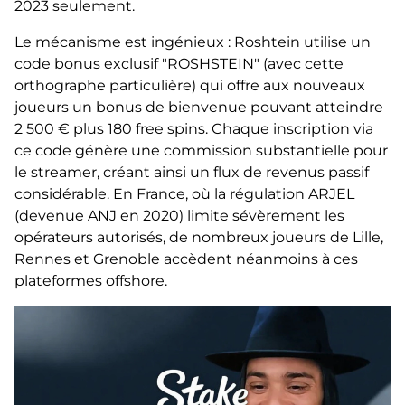
2023 seulement.
Le mécanisme est ingénieux : Roshtein utilise un
code bonus exclusif "ROSHSTEIN" (avec cette
orthographe particulière) qui offre aux nouveaux
joueurs un bonus de bienvenue pouvant atteindre
2 500 € plus 180 free spins. Chaque inscription via
ce code génère une commission substantielle pour
le streamer, créant ainsi un flux de revenus passif
considérable. En France, où la régulation ARJEL
(devenue ANJ en 2020) limite sévèrement les
opérateurs autorisés, de nombreux joueurs de Lille,
Rennes et Grenoble accèdent néanmoins à ces
plateformes offshore.