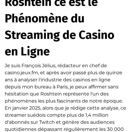
Roshtein ce est le
Phénomène du
Streaming de Casino
en Ligne
Je suis François Jélius, rédacteur en chef de
casino.jeux.fm, et après avoir passé plus de quinze
ans à analyser l'industrie des casinos en ligne
depuis mon bureau à Paris, je peux affirmer sans
hésitation que Roshtein représente l'un des
phénomènes les plus fascinants de notre époque.
En janvier 2025, alors que je rédige cette analyse, ce
streamer suédois compte plus de 1,4 million
d'abonnés sur Twitch et génère des audiences
quotidiennes dépassant régulièrement les 30 000