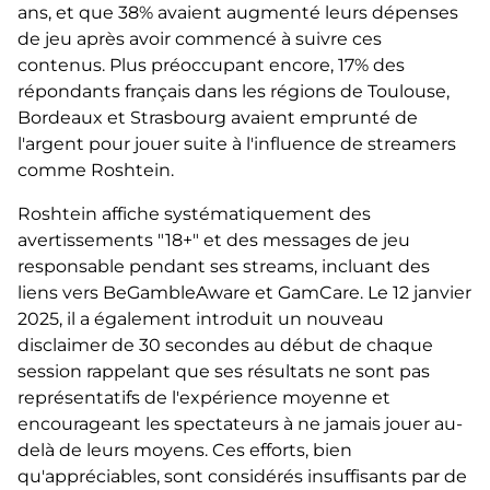
ans, et que 38% avaient augmenté leurs dépenses
de jeu après avoir commencé à suivre ces
contenus. Plus préoccupant encore, 17% des
répondants français dans les régions de Toulouse,
Bordeaux et Strasbourg avaient emprunté de
l'argent pour jouer suite à l'influence de streamers
comme Roshtein.
Roshtein affiche systématiquement des
avertissements "18+" et des messages de jeu
responsable pendant ses streams, incluant des
liens vers BeGambleAware et GamCare. Le 12 janvier
2025, il a également introduit un nouveau
disclaimer de 30 secondes au début de chaque
session rappelant que ses résultats ne sont pas
représentatifs de l'expérience moyenne et
encourageant les spectateurs à ne jamais jouer au-
delà de leurs moyens. Ces efforts, bien
qu'appréciables, sont considérés insuffisants par de