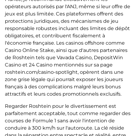
opérateurs autorisés par l'ANJ, même si leur offre de
jeux est plus limitée. Ces plateformes offrent des
protections juridiques, des mécanismes de jeu
responsable robustes incluant des limites de dépôt
obligatoires, et contribuent fiscalement à
l'économie française. Les casinos offshore comme
Casino Online Stake, ainsi que d'autres partenaires
de Roshtein tels que Vavada Casino, DepositWin
Casino et 24 Casino mentionnés sur sa page
roshtein.com/casino-spotlight, opèrent dans une
zone grise légale qui pourrait exposer les joueurs
français à des complications malgré leurs bonus
attractifs et leurs codes promotionnels exclusifs.
Regarder Roshtein pour le divertissement est
parfaitement acceptable, tout comme regarder des
courses de Formule 1 sans avoir l'intention de
conduire à 300 km/h sur l'autoroute. La clé réside
dans la séparation entre spectacle et réalité, entre