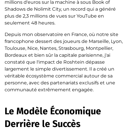
millions d'euros sur la machine à sous Book of
Shadows de Nolimit City, un record qui a généré
plus de 2,3 millions de vues sur YouTube en
seulement 48 heures.
Depuis mon observatoire en France, où notre site
francophone dessert des joueurs de Marseille, Lyon,
Toulouse, Nice, Nantes, Strasbourg, Montpellier,
Bordeaux et bien sûr la capitale parisienne, j'ai
constaté que l'impact de Roshtein dépasse
largement le simple divertissement. Il a créé un
véritable écosystème commercial autour de sa
personne, avec des partenariats exclusifs et une
communauté extrêmement engagée.
Le Modèle Économique
Derrière le Succès